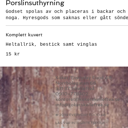
Porslinsuthyrning
Godset spolas av och placeras i backar och
noga. Hyresgods som saknas eller gått sönd
Komplett kuvert
Heltallrik, bestick samt vinglas
15 kr
Köket/Everyday Food AB
Norrbölegatan 66
931 37 Skellefteå
0910-778402
kontoret@koketskelleftea.se
info@koketskelleftea.se
© 2019 EVERYDAY FOOD AB
LÄS VÅR INTEGRITETSPOLICY